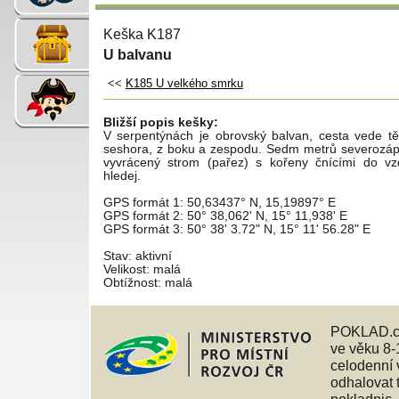
Keška K187
U balvanu
<<
K185 U velkého smrku
Bližší popis kešky:
V serpentýnách je obrovský balvan, cesta vede t
seshora, z boku a zespodu. Sedm metrů severozáp
vyvrácený strom (pařez) s kořeny čnícími do vz
hledej.
GPS formát 1: 50,63437° N, 15,19897° E
GPS formát 2: 50° 38,062' N, 15° 11,938' E
GPS formát 3: 50° 38' 3.72" N, 15° 11' 56.28" E
Stav: aktivní
Velikost: malá
Obtížnost: malá
POKLAD.c
ve věku 8-1
celodenní 
odhalovat 