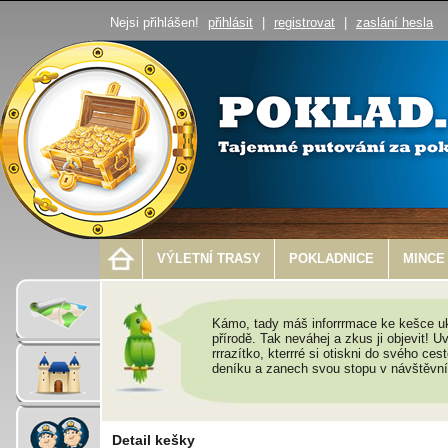
Nejsi přihlášen!
přihlásit
|
registrovat
|
zaslání hesla
VÝLETNÍ TRASY
POKLADNICE
MINCE
Kámo, tady máš inforrrmace ke kešce uk
přírodě. Tak neváhej a zkus ji objevit! Uv
rrrazítko, kterrré si otiskni do svého ce
deníku a zanech svou stopu v návštěvní
Detail kešky