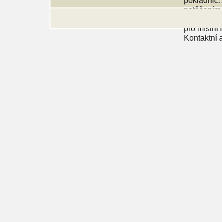
pokladnic.
potěšením, 
Marketingo
pro místní 
Kontaktní 