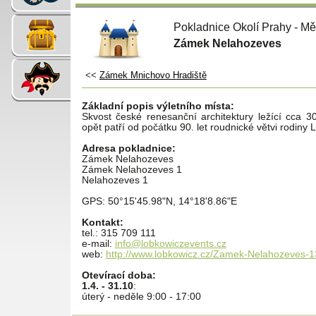
Pokladnice Okolí Prahy - Mě
Zámek Nelahozeves
<<
Zámek Mnichovo Hradiště
Základní popis výletního místa:
Skvost české renesanční architektury ležící cca 
opět patří od počátku 90. let roudnické větvi rodiny
Adresa pokladnice:
Zámek Nelahozeves
Zámek Nelahozeves 1
Nelahozeves 1
GPS: 50°15'45.98"N, 14°18'8.86"E
Kontakt:
tel.: 315 709 111
e-mail:
info@lobkowiczevents.cz
web:
http://www.lobkowicz.cz/Zamek-Nelahozeves-
Otevírací doba:
1.4. - 31.10
:
úterý - neděle 9:00 - 17:00