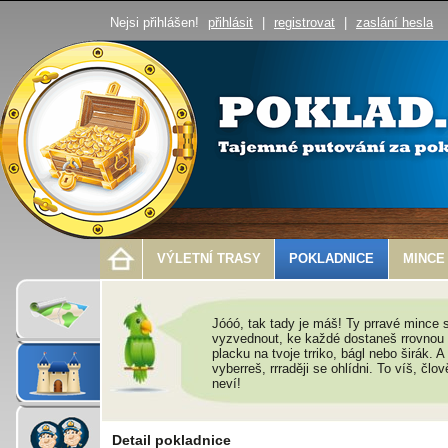
Nejsi přihlášen!
přihlásit
|
registrovat
|
zaslání hesla
VÝLETNÍ TRASY
POKLADNICE
MINCE
Jóóó, tak tady je máš! Ty prravé mince 
vyzvednout, ke každé dostaneš rrovnou ce
placku na tvoje trriko, bágl nebo širák. 
vyberreš, rrraději se ohlídni. To víš, člo
neví!
Detail pokladnice