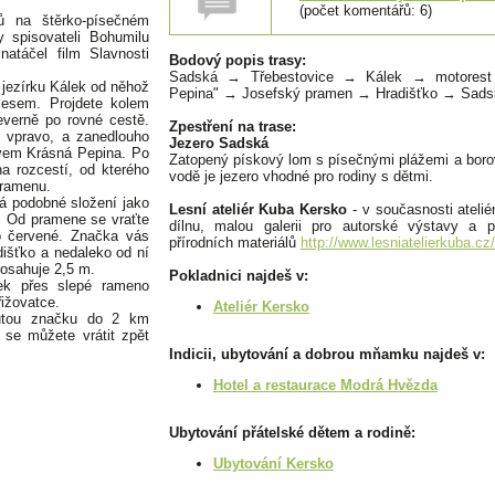
(počet komentářů: 6)
ů na štěrko-písečném
 spisovateli Bohumilu
natáčel film Slavnosti
Bodový popis trasy:
Sadská → Třebestovice → Kálek → motorest
 jezírku Kálek od něhož
Pepina" → Josefský pramen → Hradišťko → Sads
lesem. Projdete kolem
everně po rovné cestě.
Zpestření na trase:
 vpravo, a zanedlouho
Jezero Sadská
zvem Krásná Pepina. Po
Zatopený pískový lom s písečnými plážemi a boro
a rozcestí, od kterého
vodě je jezero vhodné pro rodiny s dětmi.
pramenu.
má podobné složení jako
Lesní ateliér Kuba Kersko
- v současnosti ateli
. Od pramene se vraťte
dílnu, malou galerii pro autorské výstavy a 
o červené. Značka vás
přírodních materiálů
http://www.lesniatelierkuba.cz
dišťko a nedaleko od ní
dosahuje 2,5 m.
Pokladnici najdeš v:
tek přes slepé rameno
ižovatce.
Ateliér Kersko
lutou značku do 2 km
se můžete vrátit zpět
Indicii, ubytování a dobrou mňamku najdeš v:
Hotel a restaurace Modrá Hvězda
Ubytování přátelské dětem a rodině:
Ubytování Kersko