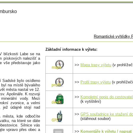
ymbursko
Romantické vyhlídky 
Základní informace k výletu:
 blízkosti Labe se na
m pískových nalezišť a
e vše představuje jako
>>
Mapa trasy výletu
(v prohlížeč
 Sadské bylo osídleno
>>
Profil trasy výletu
(v prohlížeči
ě byl na místě bývalého
vět města nastal ve 12.
 sv. Apolináře. K rozvoji
>>
Kompletní popis do cestovate
 minerální vody. Mezi
(k vytištění)
rokní zvonice, a velmi
 jež údajně stojí nad
>>
GPS souřadnice ke stažení do
a města, kde odbočíte
(stáhnout soubor)
ovatku, na které se dáte
bestovice. Silnice vás
jte vpravo přes obec a
>>
Komentáře k výletu / napsat