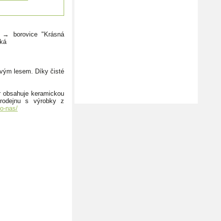
 → borovice "Krásná
ká
vým lesem. Díky čisté
ér obsahuje keramickou
prodejnu s výrobky z
/o-nas/