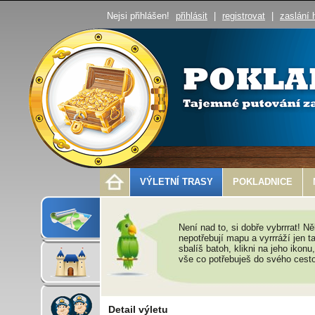
Nejsi přihlášen!
přihlásit
|
registrovat
|
zaslání 
VÝLETNÍ TRASY
POKLADNICE
Není nad to, si dobře vybrrrat! Někt
nepotřebují mapu a vyrrráží jen t
sbalíš batoh, klikni na jeho ikonu
vše co potřebuješ do svého cest
Detail výletu