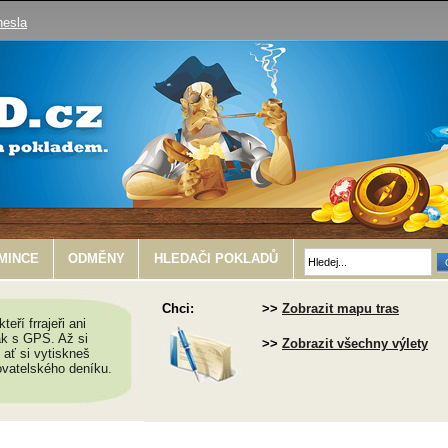
hesla
MINCE
ODMĚNY
HLEDAČI POKLADŮ
Chci:
>>
Zobrazit mapu tras
eří frrajeři ani
ak s GPS. Až si
>>
Zobrazit všechny výlety
, ať si vytiskneš
ovatelského deníku.