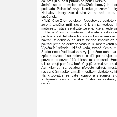
dál přes jižní část přírodního parku Kersko.
Jedná se o komplex převážně borových les
podkladu Polabské nivy. Kersko je známé díky
Hrabalovi, který zde dlouho žil a také se tu 
sneženek.
Přibližně po 2 km od obce Třebestovice dojdete k
zelená značka míří severně k silnici vedoucí 
motorestu, stále se držíte zelené, která vede s
Přibližně 2 km od motorestu dojdete k odbočce
přijdete k 270 let staré borovici s honosným ná
návratu z odbočky se držte zelené značky až n
pokračujeme po červené vedoucí k Josefskému 
Vyvěrající přírodní uhličitá voda, zvaná Kerka, 
Sadka nebo Poděbradka a vy ji můžete ochutnat
zpět k rozcestí se zelenou a dál pokračujte p
provede po severní části lesa, minete osadu Hra
u Labe stojí památná hrušeň, jejíž obvod kmene 
Asi kilometr za osadou přejdete silnici, mos
nazvané Smradlák a malým lesíkem dojdete ke kř
Na křižovatce se dáte vpravo a sledujete ž
vzdáleného centra Sadské. Z vlakové zastávky 
domů.