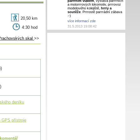
parrrním vlakem
, výstava parrrních
a motorrrových lokomotiv, prrrovoz
modelového kolejiště,
hrrry a
soutěže
. Prrrostě parrrádní zábava
:-)
20,50 km
více informací zde
31.5.2013 19:08:42
4:30 hod
Prachovských skal
>>
i)
)
lského deníku
 GPS přístroje
 komentář