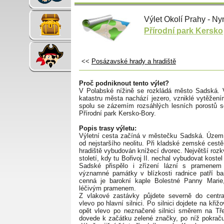
Výlet Okolí Prahy - N
Přírodní park Kersko
<<
Posázavské hrady a hradiště
Proč podniknout tento výlet?
V Polabské nížině se rozkládá město Sadská. V
katastru města nachází jezero, vzniklé vytěžení
spolu se zázemím rozsáhlých lesních porostů s
Přírodní park Kersko-Bory.
Popis trasy výletu:
Výletní cesta začíná v městečku Sadská. Území
od nejstaršího neolitu. Při kladské zemské cest
hradiště vybudován knížecí dvorec. Největší rozk
století, kdy tu Bořivoj II. nechal vybudovat kostel
Sadské přispělo i zřízení lázní s pramenem
významné památky v blízkosti radnice patří ba
cenná je barokní kaple Bolestné Panny Marie,
léčivým pramenem.
Z vlakové zastávky půjdete severně do centr
vlevo po hlavní silnici. Po silnici dojdete na křiž
opět vlevo po neznačené silnici směrem na Tře
dovede k začátku zelené značky, po níž pokraču