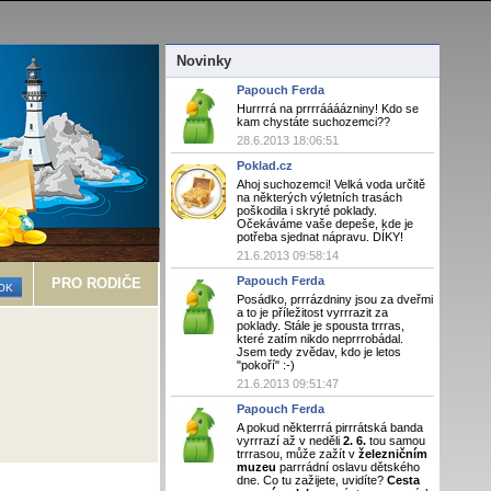
Novinky
Papouch Ferda
Hurrrrá na prrrráááázniny! Kdo se
kam chystáte suchozemci??
28.6.2013 18:06:51
Poklad.cz
Ahoj suchozemci! Velká voda určitě
na některých výletních trasách
poškodila i skryté poklady.
Očekáváme vaše depeše, kde je
potřeba sjednat nápravu. DÍKY!
21.6.2013 09:58:14
Papouch Ferda
PRO RODIČE
Posádko, prrrázdniny jsou za dveřmi
a to je příležitost vyrrrazit za
poklady. Stále je spousta trrras,
které zatím nikdo neprrrobádal.
Jsem tedy zvědav, kdo je letos
"pokoří" :-)
21.6.2013 09:51:47
Papouch Ferda
A pokud některrrá pirrrátská banda
vyrrrazí až v neděli
2. 6.
tou samou
trrrasou, může zažít v
železničním
muzeu
parrrádní oslavu dětského
dne. Co tu zažijete, uvidíte?
Cesta